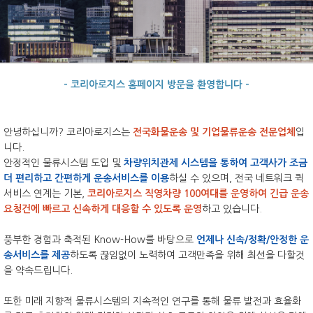
- 코리아로지스 홈페이지 방문을 환영합니다 -
안녕하십니까? 코리아로지스는
전국화물운송 및 기업물류운송 전문업체
입
니다.
안정적인 물류시스템 도입 및
차량위치관제 시스템을 통하여 고객사가 조금
더 편리하고 간편하게 운송서비스를 이용
하실 수 있으며, 전국 네트워크 퀵
서비스 연계는 기본,
코리아로지스 직영차량 100여대를 운영하여 긴급 운송
요청건에 빠르고 신속하게 대응할 수 있도록 운영
하고 있습니다.
풍부한 경험과 축적된 Know-How를 바탕으로
언제나 신속/정확/안정한 운
송서비스를 제공
하도록 끊임없이 노력하여 고객만족을 위해 최선을 다할것
을 약속드립니다.
또한 미래 지향적 물류시스템의 지속적인 연구를 통해 물류 발전과 효율화