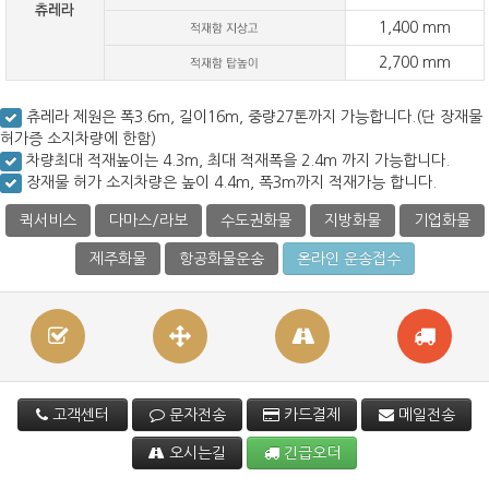
1,400 mm
2,700 mm
츄레라 제원은 폭3.6m, 길이16m, 중량27톤까지 가능합니다.(단 장재물
허가증 소지차량에 한함)
차량최대 적재높이는 4.3m, 최대 적재폭을 2.4m 까지 가능합니다.
장재물 허가 소지차량은 높이 4.4m, 폭3m까지 적재가능 합니다.
퀵서비스
다마스/라보
수도권화물
지방화물
기업화물
제주화물
항공화물운송
온라인 운송접수
고객센터
문자전송
카드결제
메일전송
오시는길
긴급오더